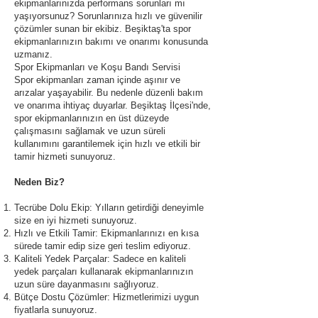
ekipmanlarınızda performans sorunları mı
yaşıyorsunuz? Sorunlarınıza hızlı ve güvenilir
çözümler sunan bir ekibiz. Beşiktaş'ta spor
ekipmanlarınızın bakımı ve onarımı konusunda
uzmanız.
Spor Ekipmanları ve Koşu Bandı Servisi
Spor ekipmanları zaman içinde aşınır ve
arızalar yaşayabilir. Bu nedenle düzenli bakım
ve onarıma ihtiyaç duyarlar. Beşiktaş İlçesi'nde,
spor ekipmanlarınızın en üst düzeyde
çalışmasını sağlamak ve uzun süreli
kullanımını garantilemek için hızlı ve etkili bir
tamir hizmeti sunuyoruz.
Neden Biz?
Tecrübe Dolu Ekip: Yılların getirdiği deneyimle
size en iyi hizmeti sunuyoruz.
Hızlı ve Etkili Tamir: Ekipmanlarınızı en kısa
sürede tamir edip size geri teslim ediyoruz.
Kaliteli Yedek Parçalar: Sadece en kaliteli
yedek parçaları kullanarak ekipmanlarınızın
uzun süre dayanmasını sağlıyoruz.
Bütçe Dostu Çözümler: Hizmetlerimizi uygun
fiyatlarla sunuyoruz.