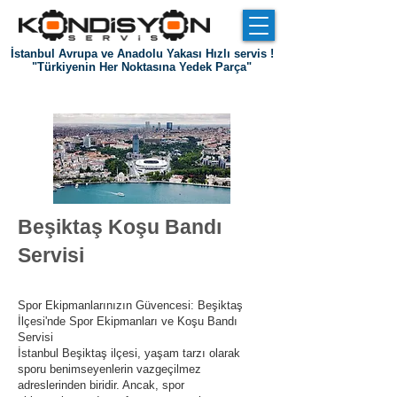
İstanbul Avrupa ve Anadolu Yakası Hızlı servis !
"Türkiyenin Her Noktasına Yedek Parça"
Giriş
Hakkımızda
Referanslar
İletişim
Beşiktaş Koşu Bandı
S
ervisi
Spor Ekipmanlarınızın Güvencesi: Beşiktaş
İlçesi'nde Spor Ekipmanları ve Koşu Bandı
Servisi
İstanbul Beşiktaş ilçesi, yaşam tarzı olarak
sporu benimseyenlerin vazgeçilmez
adreslerinden biridir. Ancak, spor