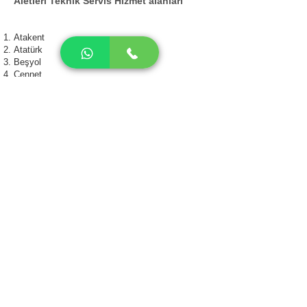
Aletleri Teknik Servis Hizmet alanları
Atakent
Atatürk
Beşyol
Cennet
Cumhuriyet
Fatih
Fevzi Çakmak
Gültepe
Halkalı
İnönü
İstasyon
Kanarya
Kartaltepe
Kemalpaşa
Mehmet Akif
Söğütlüçeşme
Sultanmurat
Tevfikbey
Yarımburgaz
Yenimahalle
Yeşilova