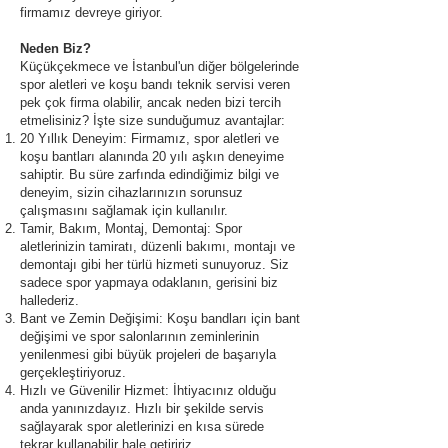
firmamız devreye giriyor.
Neden Biz?
Küçükçekmece ve İstanbul'un diğer bölgelerinde
spor aletleri ve koşu bandı teknik servisi veren
pek çok firma olabilir, ancak neden bizi tercih
etmelisiniz? İşte size sunduğumuz avantajlar:
20 Yıllık Deneyim: Firmamız, spor aletleri ve
koşu bantları alanında 20 yılı aşkın deneyime
sahiptir. Bu süre zarfında edindiğimiz bilgi ve
deneyim, sizin cihazlarınızın sorunsuz
çalışmasını sağlamak için kullanılır.
Tamir, Bakım, Montaj, Demontaj: Spor
aletlerinizin tamiratı, düzenli bakımı, montajı ve
demontajı gibi her türlü hizmeti sunuyoruz. Siz
sadece spor yapmaya odaklanın, gerisini biz
hallederiz.
Bant ve Zemin Değişimi: Koşu bandları için bant
değişimi ve spor salonlarının zeminlerinin
yenilenmesi gibi büyük projeleri de başarıyla
gerçekleştiriyoruz.
Hızlı ve Güvenilir Hizmet: İhtiyacınız olduğu
anda yanınızdayız. Hızlı bir şekilde servis
sağlayarak spor aletlerinizi en kısa sürede
tekrar kullanabilir hale getiririz.