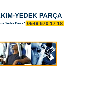
Giriş
Hakkımızda
Referanslar
İletişim
BAKIM-YEDEK PARÇA
0549 670 17 18
sına Yedek Parça"
Koşu Bandı Markaları
Blog