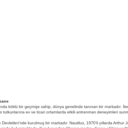
fsane
nında köklü bir geçmişe sahip, dünya genelinde tanınan bir markadır. İle
ss tutkunlarına ev ve ticari ortamlarda etkili antrenman deneyimleri sun
k Devletleri'nde kurulmuş bir markadır. Nautilus, 1970'li yıllarda Arth