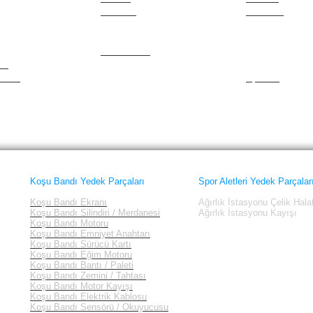
m
Nautilus
Schwinn
er
New Balance
Siesta
NewForm
Smooth
Nordictrack
Spirit
am
Octane
Sportcraft
tness
Sportek
Koşu Bandı Yedek Parçaları
Spor Aletleri Yedek Parçalar
Koşu Bandı Ekranı
Ağırlık İstasyonu Çelik Hala
Koşu Bandı Silindiri / Merdanesi
Ağırlık İstasyonu Kayışı
Koşu Bandı Motoru
Koşu Bandı Emniyet Anahtarı
Koşu Bandı Sürücü Kartı
Koşu Bandı Eğim Motoru
Koşu Bandı Bantı / Paleti
Koşu Bandı Zemini / Tahtası
Koşu Bandı Motor Kayışı
Koşu Bandı Elektrik Kablosu
Koşu Bandı Sensörü / Okuyucusu