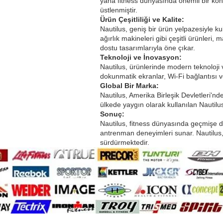
yana fitness dünyasında önemli bir kon
üstlenmiştir.
Ürün Çeşitliliği ve Kalite:
Nautilus, geniş bir ürün yelpazesiyle kul
ağırlık makineleri gibi çeşitli ürünleri,
dostu tasarımlarıyla öne çıkar.
Teknoloji ve İnovasyon:
Nautilus, ürünlerinde modern teknoloji 
dokunmatik ekranlar, Wi-Fi bağlantısı ve
Global Bir Marka:
Nautilus, Amerika Birleşik Devletleri'n
ülkede yaygın olarak kullanılan Nautilus
Sonuç:
Nautilus, fitness dünyasında geçmişe da
antrenman deneyimleri sunar. Nautilus, 
sürdürmektedir.