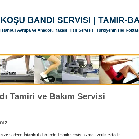
KOŞU BANDI SERVİSİ | TAMİR-
İstanbul Avrupa ve Anadolu Yakası Hızlı Servis ! "Türkiyenin Her Nokta
 Parçaları
Spor Aletleri Yedek Parçaları
Servis Politikalarımız
ı Tamiri ve Bakım Servisi
mız
rinize sadece
İstanbul
dahilinde Teknik servis hizmeti verilmektedir.