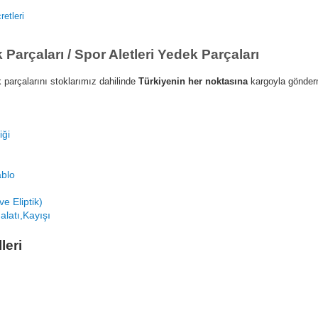
etleri
arçaları / Spor Aletleri Yedek Parçaları
 parçalarını stoklarımız dahilinde
Türkiyenin her noktasına
kargoyla gönder
iği
ablo
e Eliptik)
alatı,Kayışı
leri