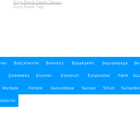
Koşu Bandı Zemin Takozu
Koşu Bandı Yağı
ılar
Bahçelievler
Bakırköy
Başakşehir
Bayrampaşa
Be
Çekmeköy
Esenler
Esenyurt
Eyüpsultan
Fatih
Ga
Maltepe
Pendik
Sancaktepe
Sarıyer
Silivri
Sultanbe
tinburnu