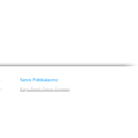
Weslo
Woodway
ı
Servis Politikalarımız
tı
Koşu Bandı Servis Ücretleri