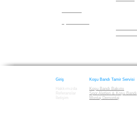
CardioZone
Gold's Gy
Carl Lewis
Greenmast
Cateye
Hattrick
Cybex / Trotter
Healthrider
Healthstre
Horizon Fi
Image
Giriş
Koşu Bandı Tamir Servisi
Hakkımızda
Koşu Bandı Bakımı
Referanslar
Spor Aletleri & Koşu Bandı
İletişim
Montaj Demontaj