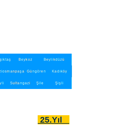
şiktaş
Beykoz
Beylikdüzü
ziosmanpaşa
Güngören
Kadıköy
yli
Sultangazi
Şile
Şişli
25.Yıl