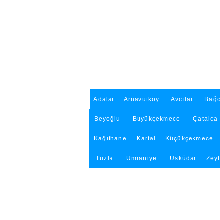
Adalar
Arnavutköy
Avcılar
Bağc
Beyoğlu
Büyükçekmece
Çatalca
Kağıthane
Kartal
Küçükçekmece
Tuzla
Ümraniye
Üsküdar
Zey