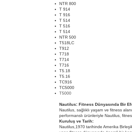
NTR 800
T 914
T 916
T 514
T 516
T 514
NTR 500
T518LC
T912
T718
T714
T716
T5.18
T5.16
TC916
TC5000
T5000
Nautilus: Fitness Dünyasında Bir E
Nautilus, sağlıklı yaşam ve fitness ala
performanslı ürünleriyle Nautilus, fitne
Kuruluş ve Tarih:
Nautilus,1970 tarihinde Amerika Birleşi