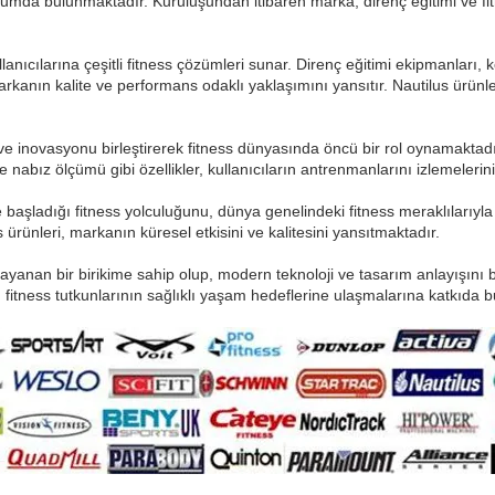
umda bulunmaktadır. Kuruluşundan itibaren marka, direnç eğitimi ve fi
lanıcılarına çeşitli fitness çözümleri sunar. Direnç eğitimi ekipmanları, ko
 markanın kalite ve performans odaklı yaklaşımını yansıtır. Nautilus ürünle
ve inovasyonu birleştirerek fitness dünyasında öncü bir rol oynamaktadı
 nabız ölçümü gibi özellikler, kullanıcıların antrenmanlarını izlemelerini
de başladığı fitness yolculuğunu, dünya genelindeki fitness meraklılarıyl
 ürünleri, markanın küresel etkisini ve kalitesini yansıtmaktadır.
yanan bir birikime sahip olup, modern teknoloji ve tasarım anlayışını 
fitness tutkunlarının sağlıklı yaşam hedeflerine ulaşmalarına katkıda bul