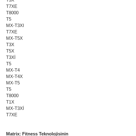
T7XE
T8000
T5
MX-T3XI
T7XE
MX-T5X
T3X
T5X
T3Xİ
T5
MX-T4
MX-T4X
MX-T5
T5
T8000
T1X
MX-T3Xİ
T7XE
Matrix: Fitness Teknolojisinin