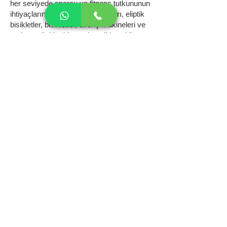
her seviyede sporcu ve fitness tutkununun
ihtiyaçlarını karşılar. Koşu bantları, eliptik
bisikletler, bisikletler, direnç makineleri ve
serbest ağırlık ekipmanları gibi çeşitli
ürünleriyle Matrix, kullanıcılara tam bir
fitness deneyimi sunar. Ürünleri, sağlamlık,
dayanıklılık ve estetik tasarım gibi önemli
özelliklere odaklanan bir kalite standartına
sahiptir.
Teknoloji ve İnovasyon:
Matrix, fitness ekipmanlarına entegre ettiği
modern teknoloji ve inovasyon ile sektörde
fark yaratır. Akıllı ekranlar, dokunmatik
kontroller, dijital antrenman rehberleri ve
çevrimiçi bağlantı seçenekleri gibi
özellikler, kullanıcıların antrenmanlarını
daha etkili ve keyifli hale getirir. Matrix,
sürekli olarak ürünlerini güncelleyerek en
son teknolojiyi kullanıcılarına sunar.
Global Bir Marka:
Matrix, kuruluşundan bu yana geçen
yıllarda dünya genelinde güçlü bir marka